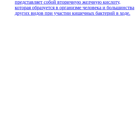
представляет собой вторичную желчную кислоту,
которая образуется в организме человека и большинства
других видов при участии кишечных бактерий в ходе.