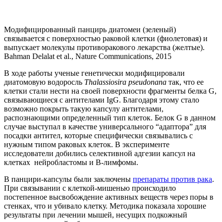
Модифицированный панцирь диатомеи (зеленый)
связывается с поверхностью раковой клетки (фиолетовая) и
выпускает молекулы противоракового лекарства (желтые).
Bahman Delalat et al., Nature Communications, 2015
В ходе работы ученые генетически модифицировали
диатомовую водоросль
Thalassiosira pseudonana
так, что ее
клетки стали нести на своей поверхности фрагменты белка G,
связывающиеся с антителами IgG. Благодаря этому стало
возможно покрыть такую капсулу антителами,
распознающими определенный тип клеток. Белок G в данном
случае выступал в качестве универсального “адаптора” для
посадки антител, которые специфически связывались с
нужным типом раковых клеток. В эксперименте
исследователи добились селективной адгезии капсул на
клетках нейробластомы и В-лимфомы.
В панцири-капсулы были заключены
препараты против рака
.
При связывании с клеткой-мишенью происходило
постепенное высвобождение активных веществ через поры в
стенках, что и убивало клетку. Методика показала хорошие
результаты при лечении мышей, несущих подкожный