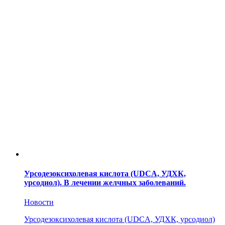
Урсодезоксихолевая кислота (UDCA, УДХК,
урсодиол). В лечении желчных заболеваний.
Новости
Урсодезоксихолевая кислота (UDCA, УДХК, урсодиол)